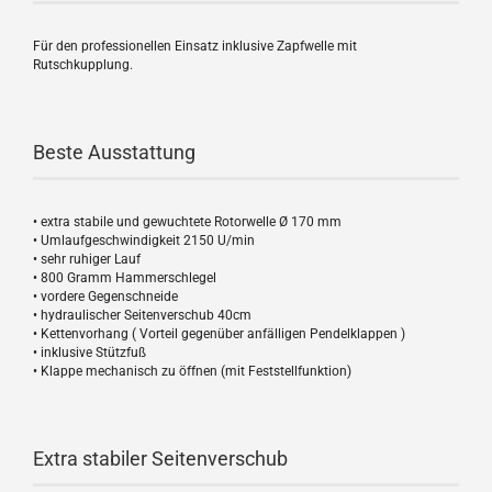
Für den professionellen Einsatz inklusive Zapfwelle mit
Rutschkupplung.
Beste Ausstattung
• extra stabile und gewuchtete Rotorwelle Ø 170 mm
• Umlaufgeschwindigkeit 2150 U/min
• sehr ruhiger Lauf
• 800 Gramm Hammerschlegel
• vordere Gegenschneide
• hydraulischer Seitenverschub 40cm
• Kettenvorhang ( Vorteil gegenüber anfälligen Pendelklappen )
• inklusive Stützfuß
• Klappe mechanisch zu öffnen (mit Feststellfunktion)
Extra stabiler Seitenverschub