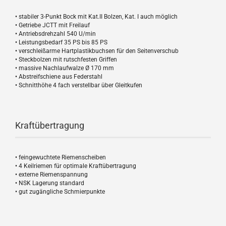
• stabiler 3-Punkt Bock mit Kat.II Bolzen, Kat. I auch möglich
• Getriebe JCTT mit Freilauf
• Antriebsdrehzahl 540 U/min
• Leistungsbedarf 35 PS bis 85 PS
• verschleißarme Hartplastikbuchsen für den Seitenverschub
• Steckbolzen mit rutschfesten Griffen
• massive Nachlaufwalze Ø 170 mm
• Abstreifschiene aus Federstahl
• Schnitthöhe 4 fach verstellbar über Gleitkufen
Kraftübertragung
• feingewuchtete Riemenscheiben
• 4 Keilriemen für optimale Kraftübertragung
• externe Riemenspannung
• NSK Lagerung standard
• gut zugängliche Schmierpunkte