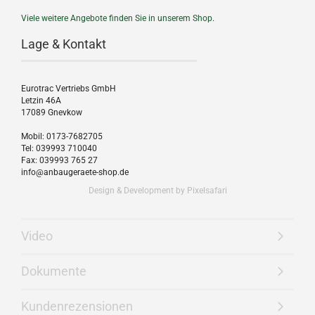
Viele weitere Angebote finden Sie in unserem
Shop
.
Lage & Kontakt
Eurotrac Vertriebs GmbH
Letzin 46A
17089 Gnevkow
Mobil: 0173-7682705
Tel: 039993 710040
Fax: 039993 765 27
info@anbaugeraete-shop.de
Design & Development by Pixelsafari
Video
Dokumente
Kundenrezensionen