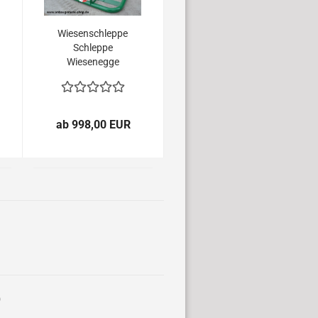
Wiesenschleppe
Schleppe
Wiesenegge
Egge Feldegge
Wiesenstriegel
mit 3 Punkt-
Aufnahme WS
ab 998,00 EUR
Serie
)