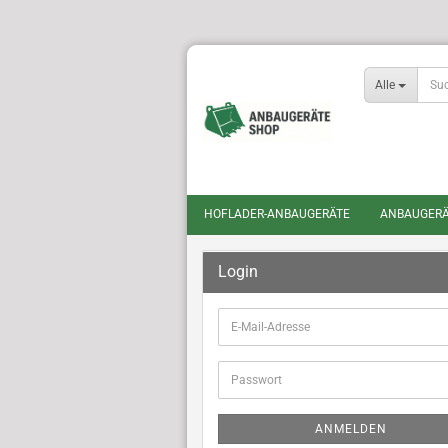
Alle
HOFLADER-ANBAUGERÄTE
ANBAUGERÄ
Login
E-
Mail-
Adresse
Passwort
ANMELDEN