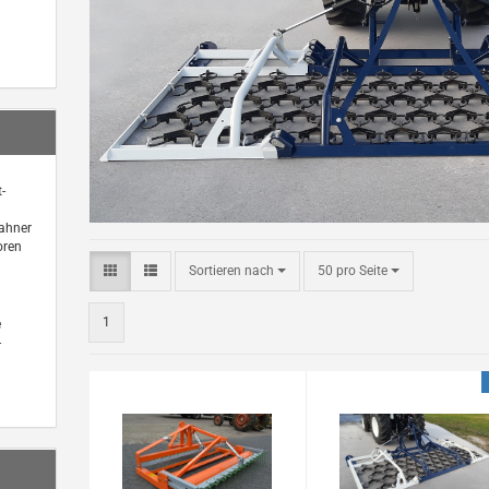
-
bahner
oren
Sortieren nach
pro Seite
Sortieren nach
50 pro Seite
1
e
-