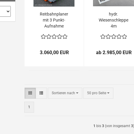
Reitbahnplaner
hydr.
mit 3 Punkt-
Wiesenschleppe
Aufnahme
4m
Bahnplaner
Reithallenplaner
Reitplatzbahner
Hallenplaner für
3.060,00 EUR
ab 2.985,00 EUR
Kleintraktoren
Sortieren nach
pro Seite
Sortieren nach
50 pro Seite
1
1
bis
3
(von insgesamt
3