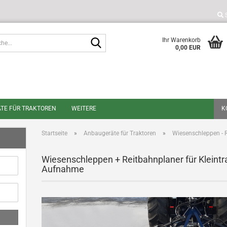
Suche...
Ihr Warenkorb
0,00 EUR
TE FÜR TRAKTOREN
WEITERE
K
Startseite
»
Anbaugeräte für Traktoren
»
Wiesenschleppen - 
Wiesenschleppen + Reitbahnplaner für Kleintr
Aufnahme