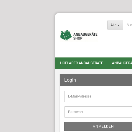
Alle
HOFLADER-ANBAUGERÄTE
ANBAUGERÄ
Login
E-
Mail-
Adresse
Passwort
ANMELDEN