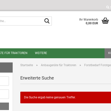
Suche...
Ihr Warenkorb
0,00 EUR
TE FÜR TRAKTOREN
WEITERE
K
Startseite
»
Anbaugeräte für Traktoren
»
Forstbedarf Forstge
Erweiterte Suche
Die Suche ergab keine genauen Treffer.